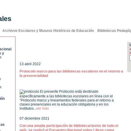
ales
Archivos Escolares y Museos Históricos de Educación
Bibliotecas Pedagó
acional
NOVEDADES FEDERALES
p
s y
n
13 abril 2022
Protocolo marco para las bibliotecas escolares en el retorno a
la presencialidad
e
n
El presente Protocolo está destinado
específicamente a las bibliotecas escolares en línea con el
ión
“Protocolo marco y lineamientos federales para el retorno a
clases presenciales en la educación obligatoria y en los
institutos...
ver más
07 diciembre 2021
cas
Con una amplia participación de bibliotecarias/os de todo el
país, se realizó el Encuentro Nacional sobre Libros como